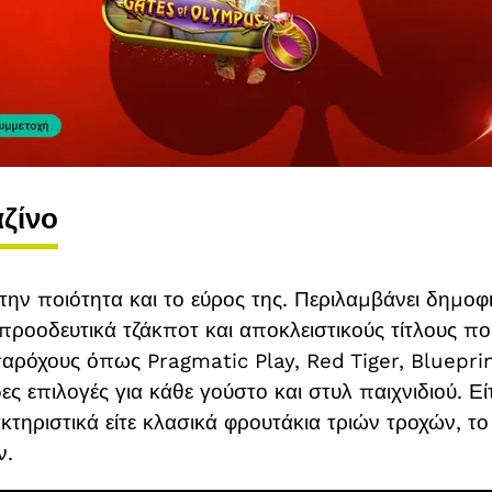
αζίνο
την ποιότητα και το εύρος της. Περιλαμβάνει δημοφ
προοδευτικά τζάκποτ και αποκλειστικούς τίτλους πο
παρόχους όπως Pragmatic Play, Red Tiger, Blueprin
 επιλογές για κάθε γούστο και στυλ παιχνιδιού. Εί
κτηριστικά είτε κλασικά φρουτάκια τριών τροχών, το
ν.