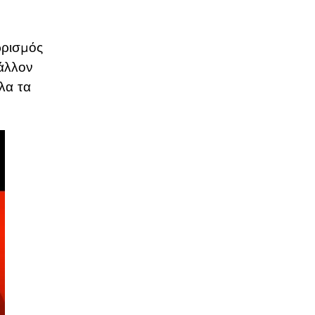
ωρισμός
βάλλον
λα τα