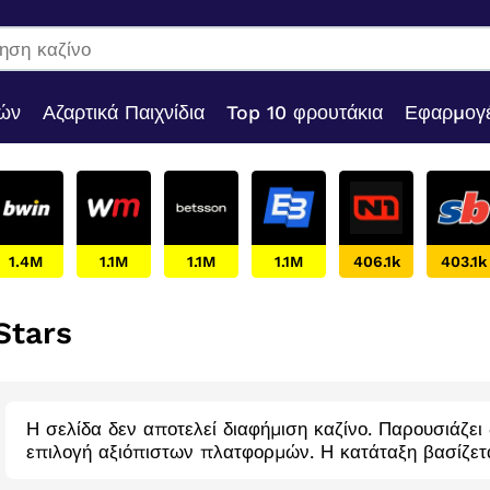
ών
Αζαρτικά Παιχνίδια
Top 10 φρουτάκια
Εφαρμογ
1.4M
1.1M
1.1M
1.1M
406.1k
403.1k
Stars
Η σελίδα δεν αποτελεί διαφήμιση καζίνο. Παρουσιάζει
επιλογή αξιόπιστων πλατφορμών. Η κατάταξη βασίζε