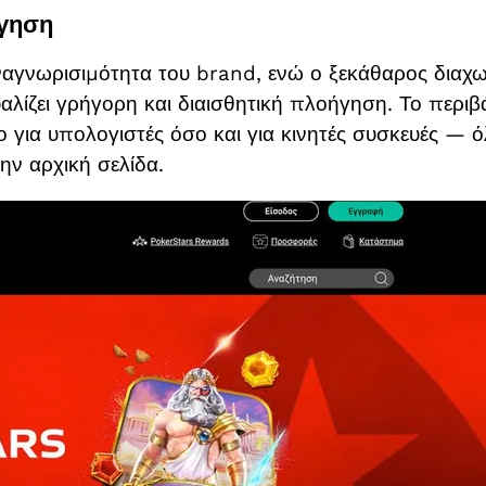
γηση
αναγνωρισιμότητα του brand, ενώ ο ξεκάθαρος διαχ
φαλίζει γρήγορη και διαισθητική πλοήγηση. Το περι
 για υπολογιστές όσο και για κινητές συσκευές — ό
ην αρχική σελίδα.