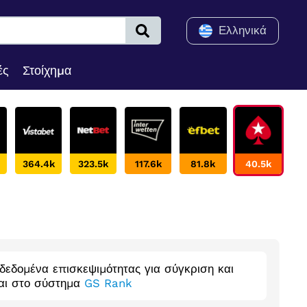
Ελληνικά
ές
Στοίχημα
364.4k
323.5k
117.6k
81.8k
40.5k
 δεδομένα επισκεψιμότητας για σύγκριση και
ται στο σύστημα
GS Rank