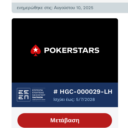
ενημερώθηκε στις: Αυγούστου 10, 2025
# HGC-000029-LH
Ισχύει έως: 5/7/2028
Μετάβαση