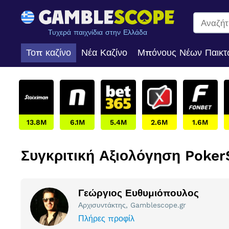
Τυχερά παιχνίδια στην Ελλάδα
Τοπ καζίνο
Νέα Καζίνο
Μπόνους Νέων Παικτ
13.8M
6.1M
5.4M
2.6M
1.6M
Συγκριτική Αξιολόγηση Poker
Γεώργιος Ευθυμιόπουλος
Αρχισυντάκτης, Gamblescope.gr
Πλήρες προφίλ