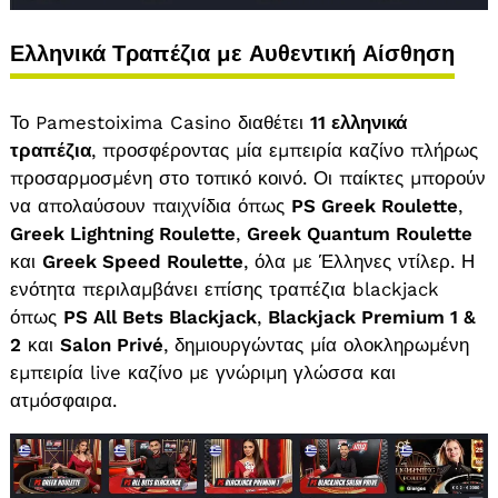
Ελληνικά Τραπέζια με Αυθεντική Αίσθηση
Το Pamestoixima Casino διαθέτει
11 ελληνικά
τραπέζια
, προσφέροντας μία εμπειρία καζίνο πλήρως
προσαρμοσμένη στο τοπικό κοινό. Οι παίκτες μπορούν
να απολαύσουν παιχνίδια όπως
PS Greek Roulette
,
Greek Lightning Roulette
,
Greek Quantum Roulette
και
Greek Speed Roulette
, όλα με Έλληνες ντίλερ. Η
ενότητα περιλαμβάνει επίσης τραπέζια blackjack
όπως
PS All Bets Blackjack
,
Blackjack Premium 1 &
2
και
Salon Privé
, δημιουργώντας μία ολοκληρωμένη
εμπειρία live καζίνο με γνώριμη γλώσσα και
ατμόσφαιρα.