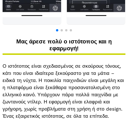
Μας άρεσε πολύ ο ιστότοπος και η
εφαρμογή!
Ο ιστότοπος είναι σχεδιασμένος σε σκούρους τόνους,
κάτι που είναι ιδιαίτερα ξεκούραστο για τα μάτια –
ειδικά τη νύχτα. Η ποικιλία παιχνιδιών είναι μεγάλη και
η πλατφόρμα είναι ξεκάθαρα προσανατολισμένη στο
ελληνικό κοινό. Υπάρχουν πάρα πολλά παιχνίδια με
ζωντανούς ντίλερ. Η εφαρμογή είναι ελαφριά και
γρήγορη, χωρίς προβλήματα στη χρήση ή στο design.
Ένας εξαιρετικός ιστότοπος, σε όλα τα επίπεδα.