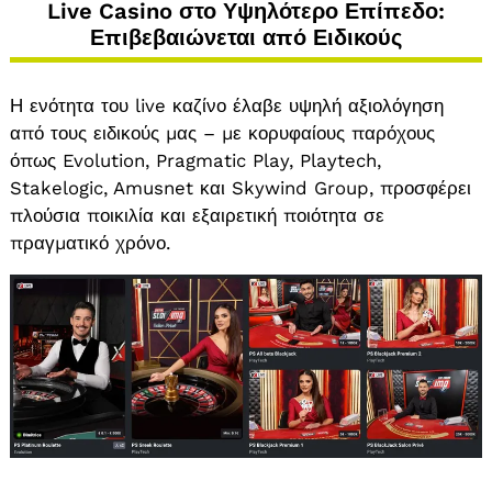
Live Casino στο Υψηλότερο Επίπεδο:
Επιβεβαιώνεται από Ειδικούς
Η ενότητα του live καζίνο έλαβε υψηλή αξιολόγηση
από τους ειδικούς μας – με κορυφαίους παρόχους
όπως Evolution, Pragmatic Play, Playtech,
Stakelogic, Amusnet και Skywind Group, προσφέρει
πλούσια ποικιλία και εξαιρετική ποιότητα σε
πραγματικό χρόνο.