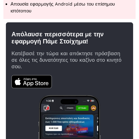
Απουσία εφαρμογής Android μέσω του επίσημου
ιστότοπου
Απόλαυσε περισσότερα με την
εφαρμογή Πάμε Στοίχημα!
Κατέβασέ την τώρα και απόκτησε πρόσβαση
σε όλες τις δυνατότητες του καζίνο στο κινητό
σου.