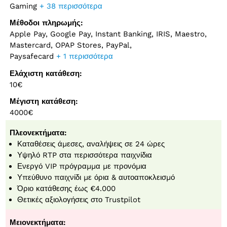
Gaming
+ 38 περισσότερα
Μέθοδοι πληρωμής:
Apple Pay, Google Pay, Instant Banking, IRIS, Maestro,
Mastercard, OPAP Stores, PayPal,
Paysafecard
+ 1 περισσότερα
Ελάχιστη κατάθεση:
10€
Μέγιστη κατάθεση:
4000€
Πλεονεκτήματα:
Καταθέσεις άμεσες, αναλήψεις σε 24 ώρες
Υψηλό RTP στα περισσότερα παιχνίδια
Ενεργό VIP πρόγραμμα με προνόμια
Υπεύθυνο παιχνίδι με όρια & αυτοαποκλεισμό
Όριο κατάθεσης έως €4.000
Θετικές αξιολογήσεις στο Trustpilot
Μειονεκτήματα: