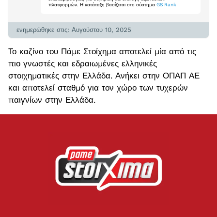
πλατφορμών. Η κατάταξη βασίζεται στο σύστημα
GS Rank
ενημερώθηκε στις: Αυγούστου 10, 2025
Το καζίνο του Πάμε Στοίχημα αποτελεί μία από τις
πιο γνωστές και εδραιωμένες ελληνικές
στοιχηματικές στην Ελλάδα. Ανήκει στην ΟΠΑΠ ΑΕ
και αποτελεί σταθμό για τον χώρο των τυχερών
παιγνίων στην Ελλάδα.