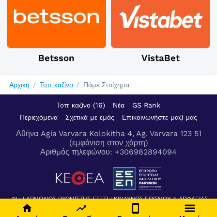
Betsson
VistaBet
Αρχική
Τοπ καζίνο
Πάμε Στοίχημα
Τοπ καζίνο (16)
Νέα
GS Rank
Περιεχόμενα
Σχετικά με εμάς
Επικοινωνήστε μαζί μας
Αθήνα Agia Varvara Kolokitha 4, Ag. Varvara 123 51
(
εμφάνιση στον χάρτη
)
Αριθμός τηλεφώνου:
+306982894094
21+ | ΑΡΜΟΔΙΟΣ ΡΥΘΜΙΣΤΗΣ ΕΕΕΠ | ΚΙΝΔΥΝΟΣ ΕΘΙΣΜΟΥ & ΑΠΩΛΕΙΑΣ
ΠΕΡΙΟΥΣΙΑΣ | ΓΡΑΜΜΗ ΒΟΗΘΕΙΑΣ ΚΕΘΕΑ: 1114 | ΠΑΙΞΕ ΥΠΕΥΘΥΝΑ & ΜΕ
ΑΣΦΑΛΕΙΑ