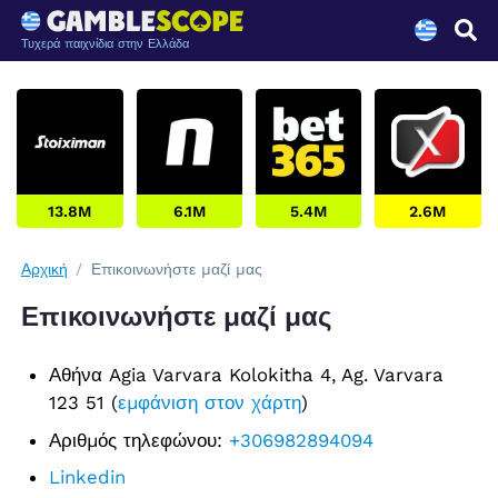
Τυχερά παιχνίδια στην Ελλάδα
13.8M
6.1M
5.4M
2.6M
Αρχική
Επικοινωνήστε μαζί μας
Επικοινωνήστε μαζί μας
Αθήνα Agia Varvara Kolokitha 4, Ag. Varvara
123 51 (
εμφάνιση στον χάρτη
)
Αριθμός τηλεφώνου:
+306982894094
Linkedin