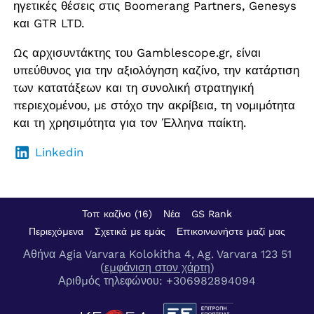
ηγετικές θέσεις στις Boomerang Partners, Genesys
και GTR LTD.
Ως αρχισυντάκτης του Gamblescope.gr, είναι
υπεύθυνος για την αξιολόγηση καζίνο, την κατάρτιση
των κατατάξεων και τη συνολική στρατηγική
περιεχομένου, με στόχο την ακρίβεια, τη νομιμότητα
και τη χρησιμότητα για τον Έλληνα παίκτη.
Linkedin
Τοπ καζίνο (16)
Νέα
GS Rank
Περιεχόμενα
Σχετικά με εμάς
Επικοινωνήστε μαζί μας
Αθήνα Agia Varvara Kolokitha 4, Ag. Varvara 123 51
(
εμφάνιση στον χάρτη
)
Αριθμός τηλεφώνου:
+306982894094