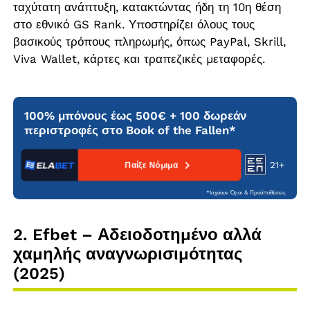
ταχύτατη ανάπτυξη, κατακτώντας ήδη τη 10η θέση
στο εθνικό GS Rank. Υποστηρίζει όλους τους
βασικούς τρόπους πληρωμής, όπως PayPal, Skrill,
Viva Wallet, κάρτες και τραπεζικές μεταφορές.
100% μπόνους έως 500€ + 100 δωρεάν
περιστροφές στο Book of the Fallen*
21+
Παίξε Νόμιμα
*Ισχύουν Όροι & Προϋποθέσεις
2. Efbet – Αδειοδοτημένο αλλά
χαμηλής αναγνωρισιμότητας
(2025)