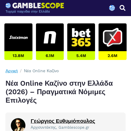
Τυχερά παιχνίδια στην Ελλάδα
13.8M
6.1M
5.4M
2.6M
Αρχική
Νέα Online Καζίνο
Νέα Online Καζίνο στην Ελλάδα
(2026) – Πραγματικά Νόμιμες
Επιλογές
Γεώργιος Ευθυμιόπουλος
Αρχισυντάκτης, Gamblescope.gr