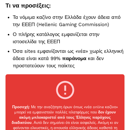
Τι να προσέξεις:
Τα νόμιμα καζίνο στην Ελλάδα έχουν άδεια από
την ΕΕΕΠ (Hellenic Gaming Commission)
Ο πλήρης κατάλογος εμφανίζεται στην
ιστοσελίδα της ΕΕΕΠ
Όσα sites εμφανίζονται ως «νέα» χωρίς ελληνική
άδεια είναι κατά 99%
παράνομα
και δεν
προστατεύουν τους παίκτες
Προσοχή:
Με την αναζήτηση όρων όπως «νέα online καζίνο»
μπορεί να εμφανιστούν πολλές πλατφόρμες που
δεν έχουν
ακόμη μπλοκαριστεί από τους Έλληνες παρόχους
διαδικτύου
. Αυτό δεν σημαίνει ότι είναι ασφαλείς. Ακόμη κι αν
φαίνονται ελκυστικές, η απουσία ελληνικής άδειας καθιστά τη