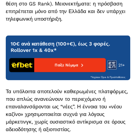
θέση στο GS Rank). Μειονεκτήματα: η πρόσβαση
επιτρέπεται μόνο από την Ελλάδα και δεν υπάρχει
τηλεφωνική υποστήριξη.
10€ ανά κατάθεση (100+€), έως 3 φορές.
Rollover 1x & 40x*
21+
Παίξε Νόμιμα
*Ισχύουν Όροι & Προϋποθέσεις
Τα υπόλοιπα αποτελούν καθιερωμένες πλατφόρμες,
που απλώς ανανεώνουν το περιεχόμενο ή
επαναλανσάρονται ως “νέες”. Η έννοια του «νέου
καζίνο» χρησιμοποιείται συχνά για λόγους
μάρκετινγκ, χωρίς ουσιαστικό αντίκρισμα σε όρους
αδειοδότησης ή αξιοπιστίας.