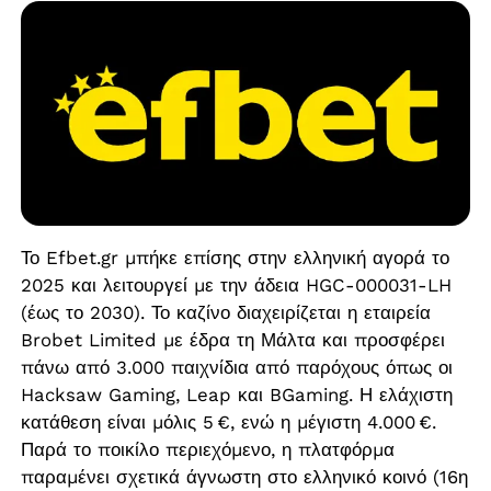
Το Efbet.gr μπήκε επίσης στην ελληνική αγορά το
2025 και λειτουργεί με την άδεια HGC-000031-LH
(έως το 2030). Το καζίνο διαχειρίζεται η εταιρεία
Brobet Limited με έδρα τη Μάλτα και προσφέρει
πάνω από 3.000 παιχνίδια από παρόχους όπως οι
Hacksaw Gaming, Leap και BGaming. Η ελάχιστη
κατάθεση είναι μόλις 5 €, ενώ η μέγιστη 4.000 €.
Παρά το ποικίλο περιεχόμενο, η πλατφόρμα
παραμένει σχετικά άγνωστη στο ελληνικό κοινό (16η