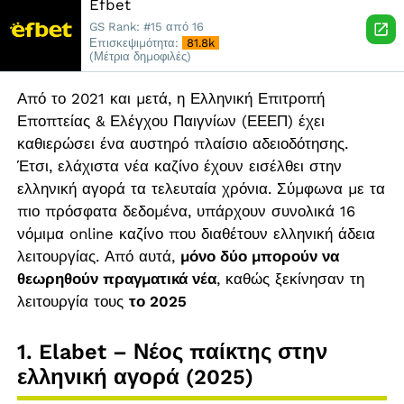
Efbet
GS Rank: #15 από 16
Επισκεψιμότητα:
81.8k
(Μέτρια δημοφιλές)
Από το 2021 και μετά, η Ελληνική Επιτροπή
Εποπτείας & Ελέγχου Παιγνίων (ΕΕΕΠ) έχει
καθιερώσει ένα αυστηρό πλαίσιο αδειοδότησης.
Έτσι, ελάχιστα νέα καζίνο έχουν εισέλθει στην
ελληνική αγορά τα τελευταία χρόνια. Σύμφωνα με τα
πιο πρόσφατα δεδομένα, υπάρχουν συνολικά 16
νόμιμα online καζίνο που διαθέτουν ελληνική άδεια
λειτουργίας. Από αυτά,
μόνο δύο μπορούν να
θεωρηθούν πραγματικά νέα
, καθώς ξεκίνησαν τη
λειτουργία τους
το 2025
1. Elabet – Νέος παίκτης στην
ελληνική αγορά (2025)